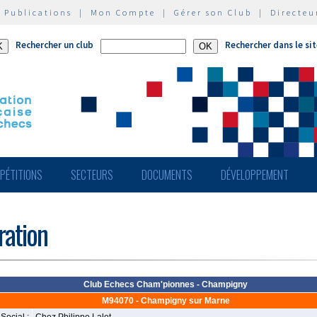
|
Publications
|
Mon Compte
|
Gérer son Club
|
Directeu
Rechercher un club
Rechercher dans le si
PÉTITIONS
SECTEURS
DOCUMENTS
DÉVELOPPEMENT
ération
Club Echecs Cham'pionnes - Champigny
M94070 - Champigny sur Marne