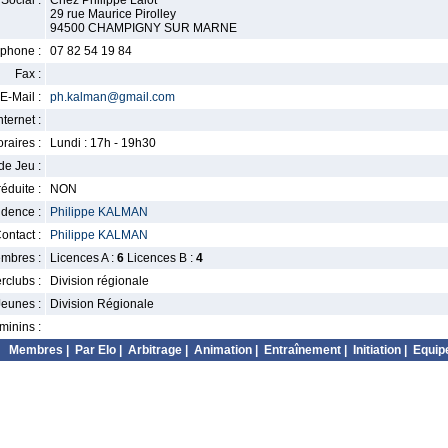
Social :
Chez Philippe Lalot
29 rue Maurice Pirolley
94500 CHAMPIGNY SUR MARNE
phone :
07 82 54 19 84
Fax :
E-Mail :
ph.kalman@gmail.com
nternet :
raires :
Lundi : 17h - 19h30
de Jeu :
éduite :
NON
idence :
Philippe KALMAN
ontact :
Philippe KALMAN
mbres :
Licences A :
6
Licences B :
4
erclubs :
Division régionale
Jeunes :
Division Régionale
minins :
Membres
|
Par Elo
|
Arbitrage
|
Animation
|
Entraînement
|
Initiation
|
Equip