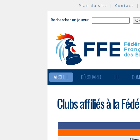
Plan du site
|
Contact
Rechercher un joueur
ACCUEIL
DÉCOUVRIR
FFE
COM
Clubs affiliés à la Féd