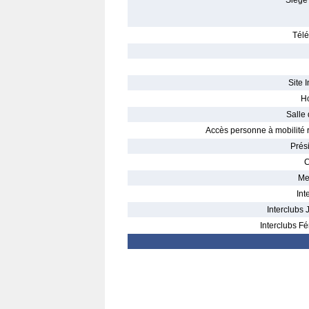
Siège 
Télé
Site I
Ho
Salle 
Accès personne à mobilité r
Prés
C
Me
Int
Interclubs 
Interclubs Fé