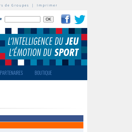
rs de Groupes
|
Imprimer
te
PARTENAIRES
BOUTIQUE