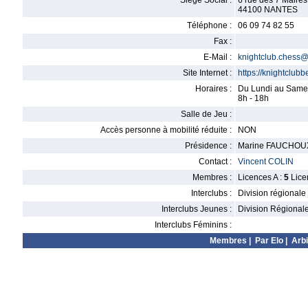
Siège Social :
6 rue des 7 Maires
44100 NANTES
Téléphone :
06 09 74 82 55
Fax :
E-Mail :
knightclub.chess
Site Internet :
https://knightclub
Horaires :
Du Lundi au Same
8h - 18h
Salle de Jeu :
Accès personne à mobilité réduite :
NON
Présidence :
Marine FAUCHOU
Contact :
Vincent COLIN
Membres :
Licences A :
5
Lice
Interclubs :
Division régionale
Interclubs Jeunes :
Division Régional
Interclubs Féminins :
Membres
|
Par Elo
|
Arbi