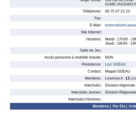
Siège Social :
168 rue du Cinier
01480 JASSANS 
Téléphone :
06 75 37 22 23
Fax :
E-Mail :
echecsloisirs-jas
Site Internet :
Horaires :
Mardi : 17h30 - 1
Jeudi : 18h45 - 19
Salle de Jeu :
Accès personne à mobilité réduite :
NON
Présidence :
Loic GOEAU
Contact :
Magali GOEAU
Membres :
Licences A :
13
Lic
Interclubs :
Division régionale
Interclubs Jeunes :
Division Régional
Interclubs Féminins :
Membres
|
Par Elo
|
Arbi