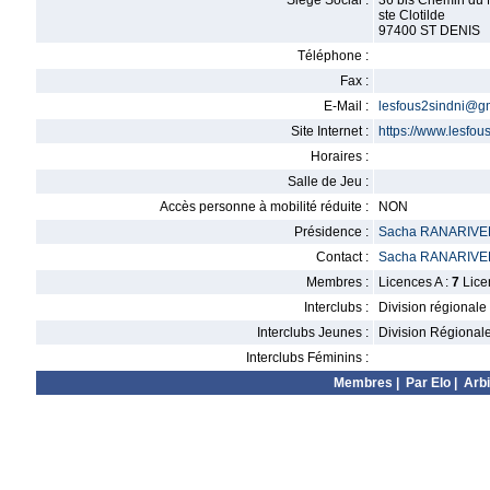
Siège Social :
36 bis Chemin du 
ste Clotilde
97400 ST DENIS
Téléphone :
Fax :
E-Mail :
lesfous2sindni@g
Site Internet :
https://www.lesfous
Horaires :
Salle de Jeu :
Accès personne à mobilité réduite :
NON
Présidence :
Sacha RANARIVE
Contact :
Sacha RANARIVE
Membres :
Licences A :
7
Lice
Interclubs :
Division régionale
Interclubs Jeunes :
Division Régional
Interclubs Féminins :
Membres
|
Par Elo
|
Arbi