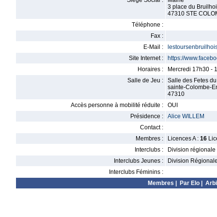
Siège Social :
Mairie
3 place du Bruilho
47310 STE COLO
Téléphone :
Fax :
E-Mail :
lestoursenbruilho
Site Internet :
https://www.face
Horaires :
Mercredi 17h30 - 
Salle de Jeu :
Salle des Fetes d
sainte-Colombe-En
47310
Accès personne à mobilité réduite :
OUI
Présidence :
Alice WILLEM
Contact :
Membres :
Licences A :
16
Lic
Interclubs :
Division régionale
Interclubs Jeunes :
Division Régional
Interclubs Féminins :
Membres
|
Par Elo
|
Arbi