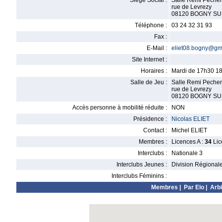
Siège Social :
Salle Remi Pechen
rue de Levrezy
08120 BOGNY S
Téléphone :
03 24 32 31 93
Fax :
E-Mail :
eliet08.bogny@gm
Site Internet :
Horaires :
Mardi de 17h30 1
Salle de Jeu :
Salle Remi Pechen
rue de Levrezy
08120 BOGNY S
Accès personne à mobilité réduite :
NON
Présidence :
Nicolas ELIET
Contact :
Michel ELIET
Membres :
Licences A :
34
Lic
Interclubs :
Nationale 3
Interclubs Jeunes :
Division Régional
Interclubs Féminins :
Membres
|
Par Elo
|
Arbi