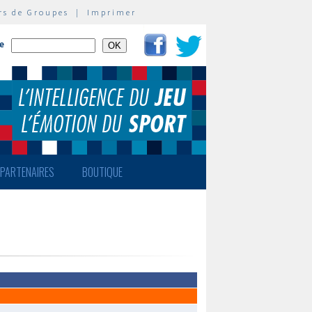
rs de Groupes
|
Imprimer
te
PARTENAIRES
BOUTIQUE