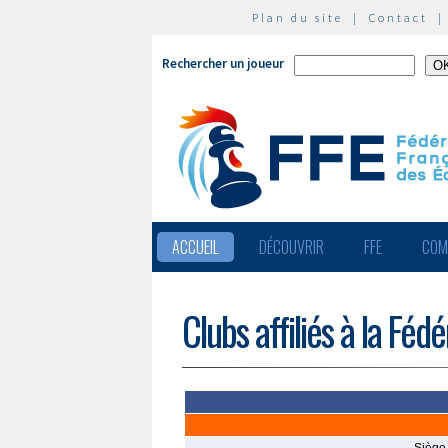
Plan du site
|
Contact
Rechercher un joueur
ACCUEIL
DÉCOUVRIR
FFE
COM
Clubs affiliés à la Féd