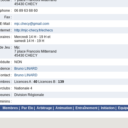
Social :
7 place Francois Mitterrand
45430 CHECY
phone :
06 89 63 68 60
Fax :
E-Mail :
mjc.checy@gmail.com
nternet :
http://mjc-checy.fr/echecs
raires :
Mercredi 14 H - 19 H et
samedi 14 H - 19 H
de Jeu :
Mjc
7 place Francois Mitterrand
45430 CHECY
éduite :
NON
idence :
Bruno LINARD
ontact :
Bruno LINARD
mbres :
Licences A :
40
Licences B :
139
erclubs :
Nationale 4
Jeunes :
Division Régionale
minins :
Membres
|
Par Elo
|
Arbitrage
|
Animation
|
Entraînement
|
Initiation
|
Equip