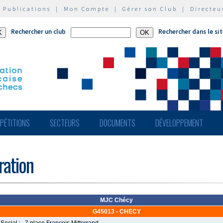
|
Publications
|
Mon Compte
|
Gérer son Club
|
Directeu
Rechercher un club
Rechercher dans le si
PÉTITIONS
SECTEURS
DOCUMENTS
DÉVELOPPEMENT
ération
MJC Chécy
G45013 - CHECY