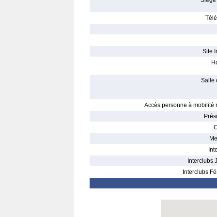
Siège 
Télé
Site I
Ho
Salle 
Accès personne à mobilité r
Prés
C
Me
Int
Interclubs 
Interclubs Fé