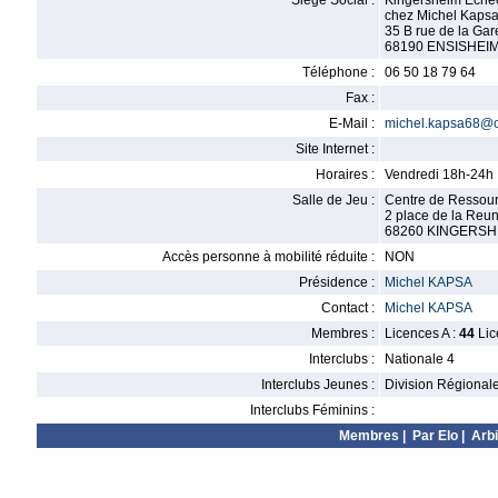
Siège Social :
Kingersheim Eche
chez Michel Kaps
35 B rue de la Gar
68190 ENSISHEI
Téléphone :
06 50 18 79 64
Fax :
E-Mail :
michel.kapsa68@o
Site Internet :
Horaires :
Vendredi 18h-24h
Salle de Jeu :
Centre de Ressour
2 place de la Reu
68260 KINGERSH
Accès personne à mobilité réduite :
NON
Présidence :
Michel KAPSA
Contact :
Michel KAPSA
Membres :
Licences A :
44
Lic
Interclubs :
Nationale 4
Interclubs Jeunes :
Division Régional
Interclubs Féminins :
Membres
|
Par Elo
|
Arbi