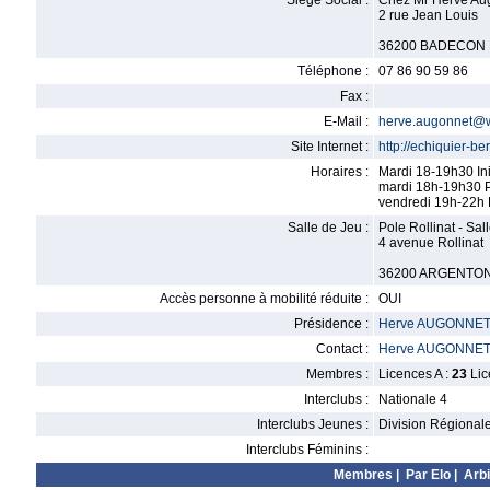
Siège Social :
Chez Mr Herve Au
2 rue Jean Louis
36200 BADECON 
Téléphone :
07 86 90 59 86
Fax :
E-Mail :
herve.augonnet@w
Site Internet :
http://echiquier-b
Horaires :
Mardi 18-19h30 Ini
mardi 18h-19h30 P
vendredi 19h-22h P
Salle de Jeu :
Pole Rollinat - Sal
4 avenue Rollinat
36200 ARGENTO
Accès personne à mobilité réduite :
OUI
Présidence :
Herve AUGONNE
Contact :
Herve AUGONNE
Membres :
Licences A :
23
Lic
Interclubs :
Nationale 4
Interclubs Jeunes :
Division Régional
Interclubs Féminins :
Membres
|
Par Elo
|
Arbi