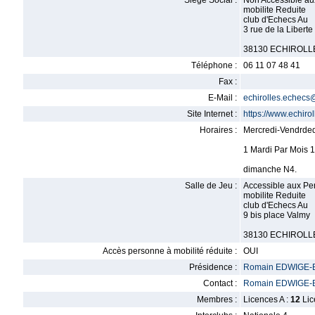
Siège Social :
Non Accessible a
mobilite Reduite
club d'Echecs Au
3 rue de la Liberte
38130 ECHIROLL
Téléphone :
06 11 07 48 41
Fax :
E-Mail :
echirolles.echec
Site Internet :
https://www.echirol
Horaires :
Mercredi-Vendrded
1 Mardi Par Mois 
dimanche N4.
Salle de Jeu :
Accessible aux Pe
mobilite Reduite
club d'Echecs Au
9 bis place Valmy
38130 ECHIROLL
Accès personne à mobilité réduite :
OUI
Présidence :
Romain EDWIGE
Contact :
Romain EDWIGE
Membres :
Licences A :
12
Lic