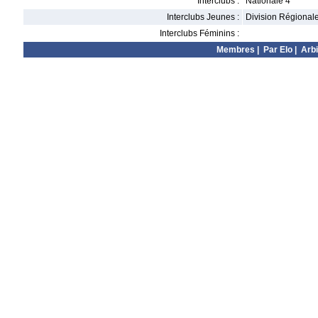
Interclubs :
Nationale 4
Interclubs Jeunes :
Division Régional
Interclubs Féminins :
Membres
|
Par Elo
|
Arbi