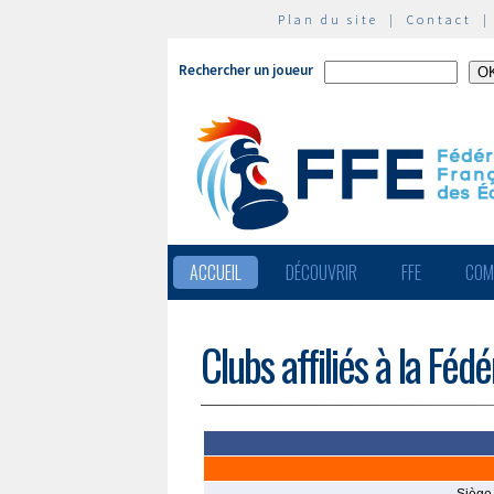
Plan du site
|
Contact
Rechercher un joueur
ACCUEIL
DÉCOUVRIR
FFE
COM
Clubs affiliés à la Féd