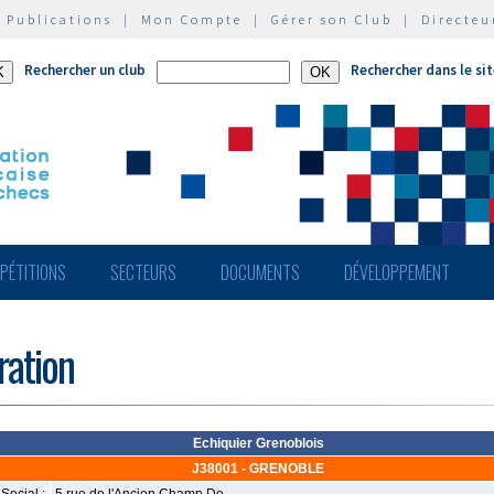
|
Publications
|
Mon Compte
|
Gérer son Club
|
Directeu
Rechercher un club
Rechercher dans le si
PÉTITIONS
SECTEURS
DOCUMENTS
DÉVELOPPEMENT
ération
Echiquier Grenoblois
J38001 - GRENOBLE