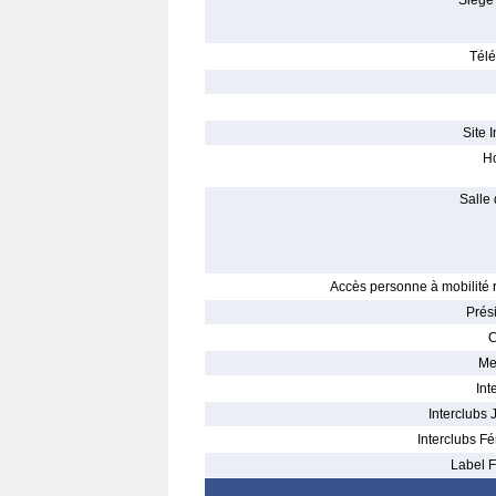
Siège 
Télé
Site I
Ho
Salle 
Accès personne à mobilité r
Prés
C
Me
Int
Interclubs 
Interclubs Fé
Label F