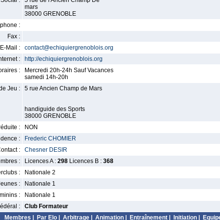
Social :
5 rue de l'Ancien Champ De
mars
38000 GRENOBLE
phone :
Fax :
E-Mail :
contact@echiquiergrenoblois.org
nternet :
http://echiquiergrenoblois.org
raires :
Mercredi 20h-24h Sauf Vacances
samedi 14h-20h
de Jeu :
5 rue Ancien Champ de Mars
handiguide des Sports
38000 GRENOBLE
éduite :
NON
idence :
Frederic CHOMIER
ontact :
Chesner DESIR
mbres :
Licences A :
298
Licences B :
368
erclubs :
Nationale 2
Jeunes :
Nationale 1
minins :
Nationale 1
édéral :
Club Formateur
Membres
|
Par Elo
|
Arbitrage
|
Animation
|
Entraînement
|
Initiation
|
Equip