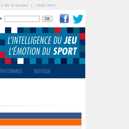
rs de Groupes
|
Imprimer
te
PARTENAIRES
BOUTIQUE