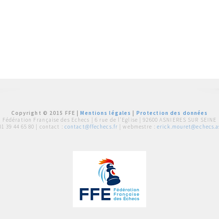
Copyright © 2015 FFE |
Mentions légales
|
Protection des données
Fédération Française des Echecs |
6 rue de l'Eglise | 92600 ASNIERES SUR SEINE
01 39 44 65 80
| contact :
contact@ffechecs.fr
| webmestre :
erick.mouret@echecs.as