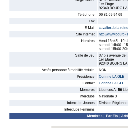
Siège Social :
37 bis avenue de 
1er Etage
92340 BOURG LA
Téléphone :
06 81 69 94 69
Fax :
E-Mail :
cavalier.de.la.re
Site Internet :
http://www.bourg-la
Horaires :
Vend 18h45 - 19h
samedi 14h00 - 1
samedi 15h00-20
Salle de Jeu :
37 bis avenue de 
1er Etage
92340 BOURG LA
Accès personne à mobilité réduite :
NON
Présidence :
Corinne LAIGLE
Contact :
Corinne LAIGLE
Membres :
Licences A :
56
Lic
Interclubs :
Nationale 3
Interclubs Jeunes :
Division Régional
Interclubs Féminins :
Membres
|
Par Elo
|
Arbi