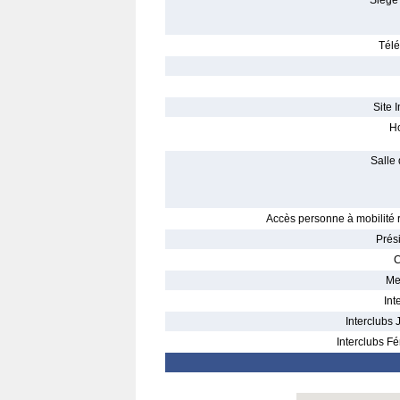
Siège 
Télé
Site I
Ho
Salle 
Accès personne à mobilité r
Prés
C
Me
Int
Interclubs 
Interclubs Fé