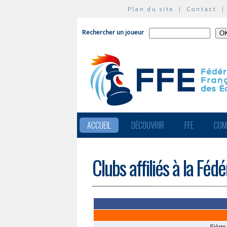
Plan du site
|
Contact
Rechercher un joueur
ACCUEIL
DÉCOUVRIR
FFE
COM
Clubs affiliés à la Féd