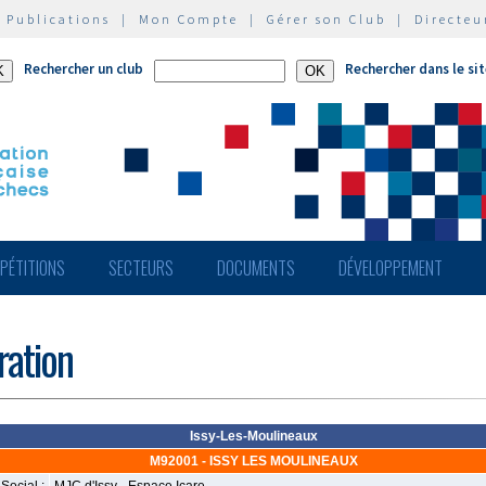
|
Publications
|
Mon Compte
|
Gérer son Club
|
Directeu
Rechercher un club
Rechercher dans le si
PÉTITIONS
SECTEURS
DOCUMENTS
DÉVELOPPEMENT
ération
Issy-Les-Moulineaux
M92001 - ISSY LES MOULINEAUX