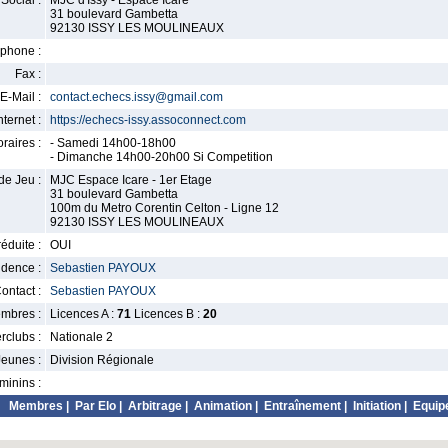
Social :
MJC d'Issy - Espace Icare
31 boulevard Gambetta
92130 ISSY LES MOULINEAUX
phone :
Fax :
E-Mail :
contact.echecs.issy@gmail.com
nternet :
https://echecs-issy.assoconnect.com
raires :
- Samedi 14h00-18h00
- Dimanche 14h00-20h00 Si Competition
de Jeu :
MJC Espace Icare - 1er Etage
31 boulevard Gambetta
100m du Metro Corentin Celton - Ligne 12
92130 ISSY LES MOULINEAUX
éduite :
OUI
idence :
Sebastien PAYOUX
ontact :
Sebastien PAYOUX
mbres :
Licences A :
71
Licences B :
20
erclubs :
Nationale 2
Jeunes :
Division Régionale
minins :
Membres
|
Par Elo
|
Arbitrage
|
Animation
|
Entraînement
|
Initiation
|
Equip