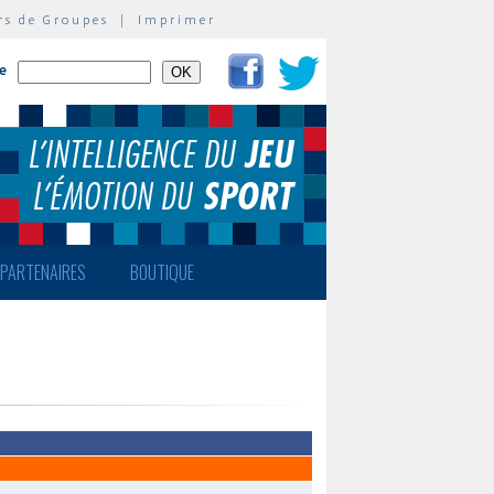
rs de Groupes
|
Imprimer
te
PARTENAIRES
BOUTIQUE