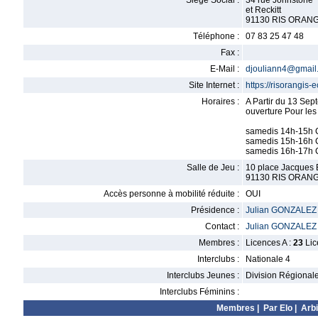
Siège Social :
34 rue Johnstone
et Reckitt
91130 RIS ORANG
Téléphone :
07 83 25 47 48
Fax :
E-Mail :
djouliann4@gmail
Site Internet :
https://risorangis-
Horaires :
A Partir du 13 Se
ouverture Pour le
samedis 14h-15h C
samedis 15h-16h 
samedis 16h-17h 
Salle de Jeu :
10 place Jacques 
91130 RIS ORANG
Accès personne à mobilité réduite :
OUI
Présidence :
Julian GONZALEZ
Contact :
Julian GONZALEZ
Membres :
Licences A :
23
Lic
Interclubs :
Nationale 4
Interclubs Jeunes :
Division Régional
Interclubs Féminins :
Membres
|
Par Elo
|
Arbi