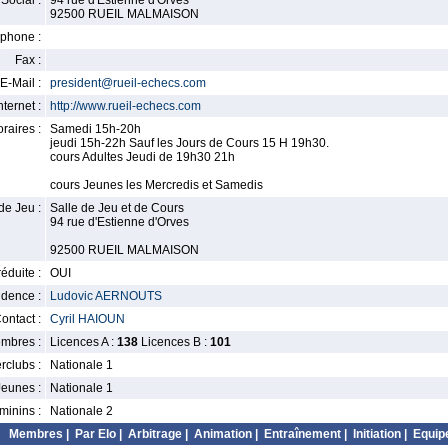
Social :
94 rue d'Estienne d'Orves
92500 RUEIL MALMAISON
phone :
Fax :
E-Mail :
president@rueil-echecs.com
nternet :
http://www.rueil-echecs.com
raires :
Samedi 15h-20h
jeudi 15h-22h Sauf les Jours de Cours 15 H 19h30.
cours Adultes Jeudi de 19h30 21h
cours Jeunes les Mercredis et Samedis
de Jeu :
Salle de Jeu et de Cours
94 rue d'Estienne d'Orves
92500 RUEIL MALMAISON
éduite :
OUI
idence :
Ludovic AERNOUTS
ontact :
Cyril HAIOUN
mbres :
Licences A :
138
Licences B :
101
erclubs :
Nationale 1
Jeunes :
Nationale 1
minins :
Nationale 2
Membres
|
Par Elo
|
Arbitrage
|
Animation
|
Entraînement
|
Initiation
|
Equip