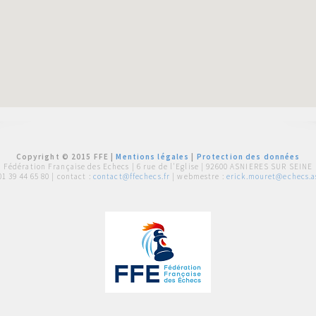
Copyright © 2015 FFE |
Mentions légales
|
Protection des données
Fédération Française des Echecs |
6 rue de l'Eglise | 92600 ASNIERES SUR SEINE
01 39 44 65 80
| contact :
contact@ffechecs.fr
| webmestre :
erick.mouret@echecs.as