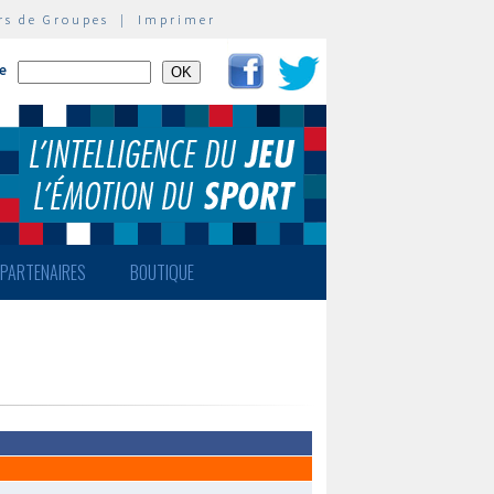
rs de Groupes
|
Imprimer
te
PARTENAIRES
BOUTIQUE