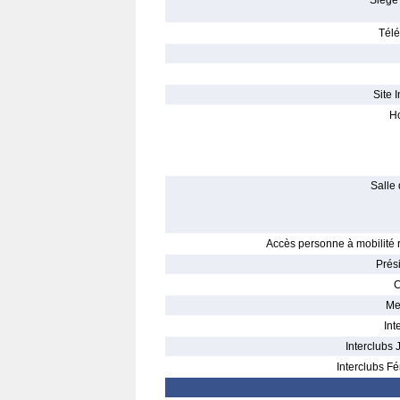
Siège 
Télé
Site I
Ho
Salle 
Accès personne à mobilité r
Prés
C
Me
Int
Interclubs 
Interclubs Fé