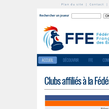
Plan du site
|
Contact
Rechercher un joueur
ACCUEIL
DÉCOUVRIR
FFE
COM
Clubs affiliés à la Féd