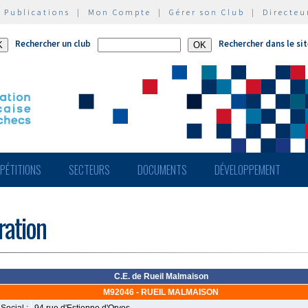
|
Publications
|
Mon Compte
|
Gérer son Club
|
Directeu
Rechercher un club
Rechercher dans le si
PÉTITIONS
SECTEURS
DOCUMENTS
DÉVELOPPEMENT
ération
C.E. de Rueil Malmaison
M92046 - RUEIL MALMAISON