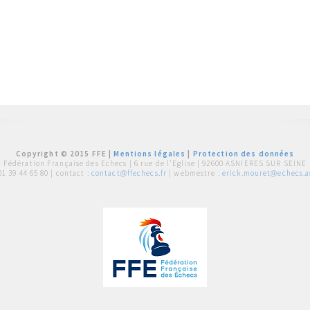
Copyright © 2015 FFE |
Mentions légales
|
Protection des données
Fédération Française des Echecs |
6 rue de l'Eglise | 92600 ASNIERES SUR SEINE
01 39 44 65 80
| contact :
contact@ffechecs.fr
| webmestre :
erick.mouret@echecs.as