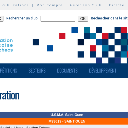
|
Publications
|
Mon Compte
|
Gérer son Club
|
Directeu
Rechercher un club
Rechercher dans le si
PÉTITIONS
SECTEURS
DOCUMENTS
DÉVELOPPEMENT
ération
U.S.M.A. Saint-Ouen
M93019 - SAINT OUEN