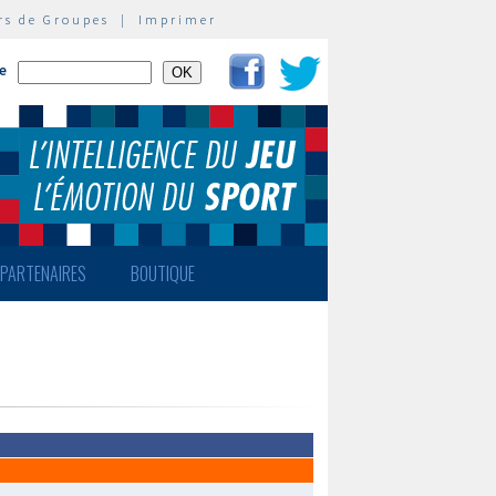
rs de Groupes
|
Imprimer
te
PARTENAIRES
BOUTIQUE