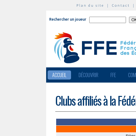
Plan du site
|
Contact
Rechercher un joueur
ACCUEIL
DÉCOUVRIR
FFE
COM
Clubs affiliés à la Féd