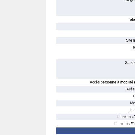
Siège 
Télé
Site I
Ho
Salle 
Accès personne à mobilité r
Prés
C
Me
Int
Interclubs 
Interclubs Fé