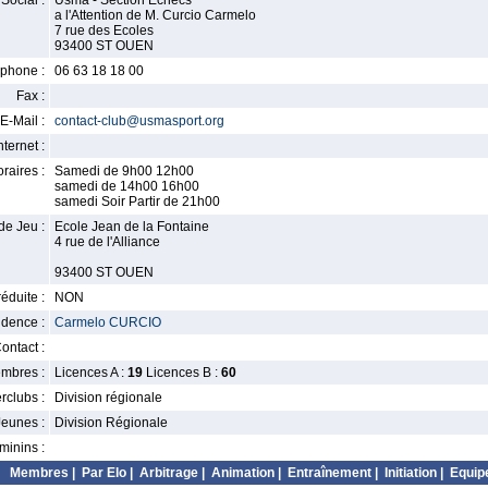
Social :
Usma - Section Echecs
a l'Attention de M. Curcio Carmelo
7 rue des Ecoles
93400 ST OUEN
phone :
06 63 18 18 00
Fax :
E-Mail :
contact-club@usmasport.org
nternet :
raires :
Samedi de 9h00 12h00
samedi de 14h00 16h00
samedi Soir Partir de 21h00
de Jeu :
Ecole Jean de la Fontaine
4 rue de l'Alliance
93400 ST OUEN
éduite :
NON
idence :
Carmelo CURCIO
ontact :
mbres :
Licences A :
19
Licences B :
60
erclubs :
Division régionale
Jeunes :
Division Régionale
minins :
Membres
|
Par Elo
|
Arbitrage
|
Animation
|
Entraînement
|
Initiation
|
Equip