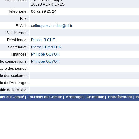
Siège Social :
7 rue des Champs
10390 VERRIERES
Téléphone :
06 72 99 25 24
Fax :
E-Mail :
celinepascal.riche@sfr.fr
Site Internet :
Présidence :
Pascal RICHE
Secrétariat :
Pierre CHANTIER
Finances :
Philippe GUYOT
o, compétitions :
Philippe GUYOT
ble des jeunes :
 des scolaires :
 de l'Arbitrage :
le de la Mixité :
ubs du Comité
|
Tournois du Comité
|
Arbitrage
|
Animation
|
Entraînement
|
In