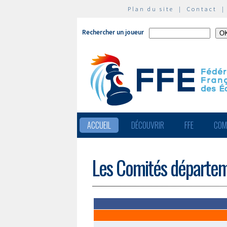
Plan du site
|
Contact
Rechercher un joueur
ACCUEIL
DÉCOUVRIR
FFE
COM
Les Comités départe