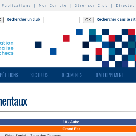
|
Publications
|
Mon Compte
|
Gérer son Club
|
Directeu
Rechercher un club
Rechercher dans le si
PÉTITIONS
SECTEURS
DOCUMENTS
DÉVELOPPEMENT
mentaux
10 - Aube
Grand Est