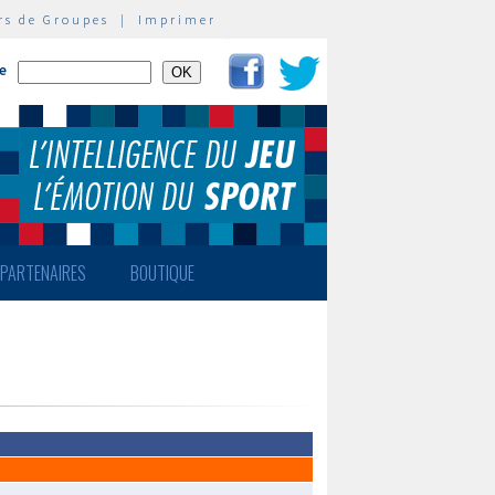
rs de Groupes
|
Imprimer
te
PARTENAIRES
BOUTIQUE