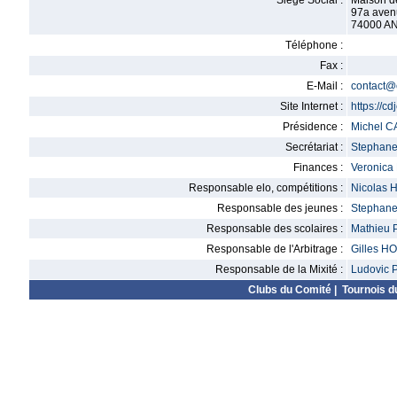
Siège Social :
Maison d
97a aven
74000 A
Téléphone :
Fax :
E-Mail :
contact@c
Site Internet :
https://cd
Présidence :
Michel 
Secrétariat :
Stepha
Finances :
Veronica
Responsable elo, compétitions :
Nicolas
Responsable des jeunes :
Stepha
Responsable des scolaires :
Mathieu
Responsable de l'Arbitrage :
Gilles H
Responsable de la Mixité :
Ludovic
Clubs du Comité
|
Tournois d