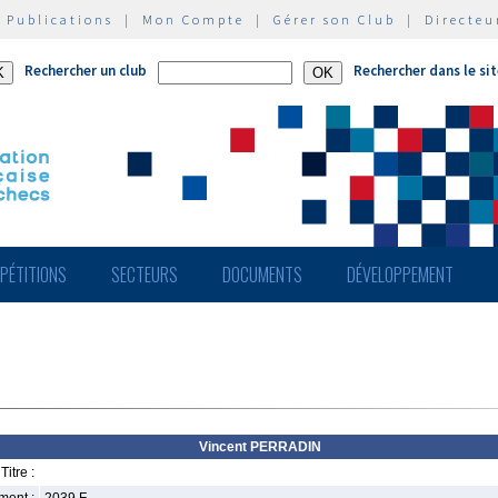
|
Publications
|
Mon Compte
|
Gérer son Club
|
Directeu
Rechercher un club
Rechercher dans le si
PÉTITIONS
SECTEURS
DOCUMENTS
DÉVELOPPEMENT
Vincent PERRADIN
Titre :