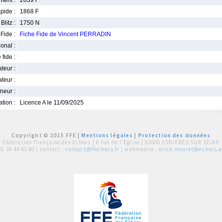
ment :
2039 F
pide :
1868 F
Blitz :
1750 N
Fide :
Fiche Fide de Vincent PERRADIN
ional :
 fide :
iateur :
teur :
neur :
iation :
Licence A le 11/09/2025
Copyright © 2015 FFE |
Mentions légales
|
Protection des données
Fédération Française des Echecs |
6 rue de l'Eglise | 92600 ASNIERES SUR SEINE
01 39 44 65 80
| contact :
contact@ffechecs.fr
| webmestre :
erick.mouret@echecs.as