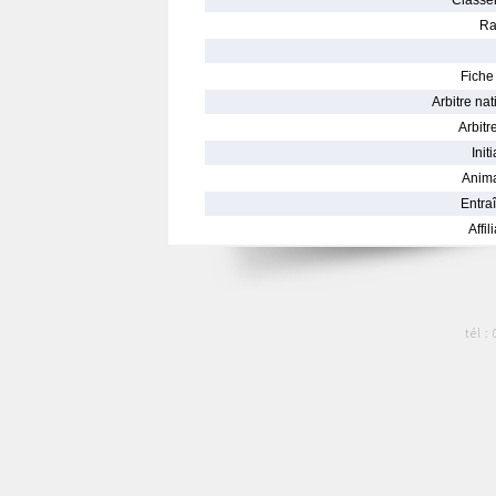
Classe
Ra
Fiche 
Arbitre nat
Arbitre
Init
Anima
Entraî
Affil
tél :