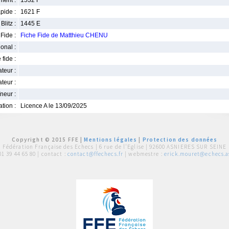
ment :
1532 F
pide :
1621 F
Blitz :
1445 E
Fide :
Fiche Fide de Matthieu CHENU
ional :
 fide :
iateur :
teur :
neur :
iation :
Licence A le 13/09/2025
Copyright © 2015 FFE |
Mentions légales
|
Protection des données
Fédération Française des Echecs |
6 rue de l'Eglise | 92600 ASNIERES SUR SEINE
01 39 44 65 80
| contact :
contact@ffechecs.fr
| webmestre :
erick.mouret@echecs.as