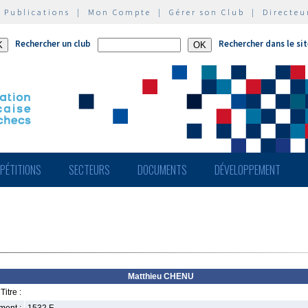
|
Publications
|
Mon Compte
|
Gérer son Club
|
Directeu
Rechercher un club
Rechercher dans le si
PÉTITIONS
SECTEURS
DOCUMENTS
DÉVELOPPEMENT
Matthieu CHENU
Titre :