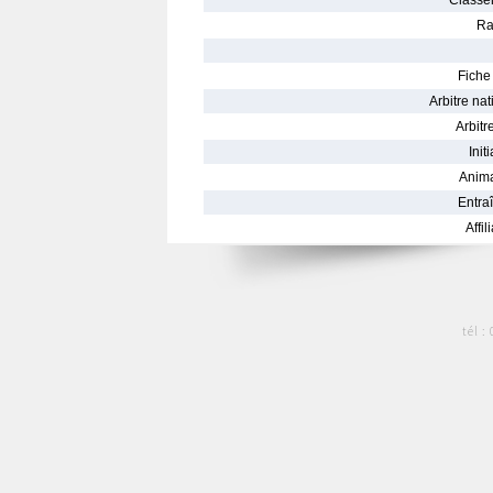
Classe
Ra
Fiche 
Arbitre nat
Arbitre
Init
Anima
Entraî
Affil
tél :