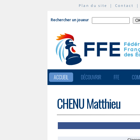
Plan du site
|
Contact
Rechercher un joueur
ACCUEIL
DÉCOUVRIR
FFE
COM
CHENU Matthieu