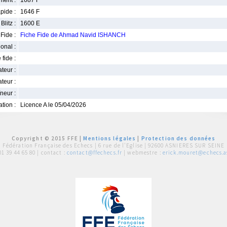
ment :
1687 F
pide :
1646 F
Blitz :
1600 E
Fide :
Fiche Fide de Ahmad Navid ISHANCH
ional :
 fide :
iateur :
teur :
neur :
iation :
Licence A le 05/04/2026
Copyright © 2015 FFE |
Mentions légales
|
Protection des données
Fédération Française des Echecs |
6 rue de l'Eglise | 92600 ASNIERES SUR SEINE
01 39 44 65 80
| contact :
contact@ffechecs.fr
| webmestre :
erick.mouret@echecs.as