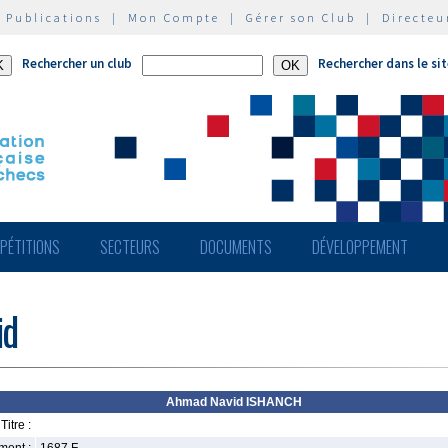
|
Publications
|
Mon Compte
|
Gérer son Club
|
Directeu
Rechercher un club
Rechercher dans le si
PÉTITIONS
SECTEURS
DOCUMENTS
DÉVELOPPEMENT
id
Ahmad Navid ISHANCH
Titre :