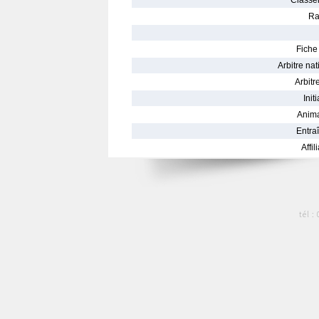
Classe
Ra
Fiche 
Arbitre nat
Arbitre
Init
Anima
Entraî
Affil
tél :