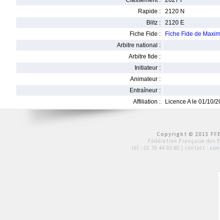
Classement :
2027 F
Rapide :
2120 N
Blitz :
2120 E
Fiche Fide :
Fiche Fide de Max
Arbitre national :
Arbitre fide :
Initiateur :
Animateur :
Entraîneur :
Affiliation :
Licence A le 01/10/
Copyright © 2015 FFE
Fédération Française des 
tél :
01 39 44 65 80
| contact :
con