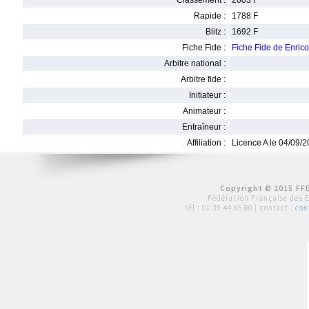
Classement :
2003 F
Rapide :
1788 F
Blitz :
1692 F
Fiche Fide :
Fiche Fide de Enric
Arbitre national :
Arbitre fide :
Initiateur :
Animateur :
Entraîneur :
Affiliation :
Licence A le 04/09/
Copyright © 2015 FFE
Fédération Française des 
tél :
01 39 44 65 80
| contact :
con