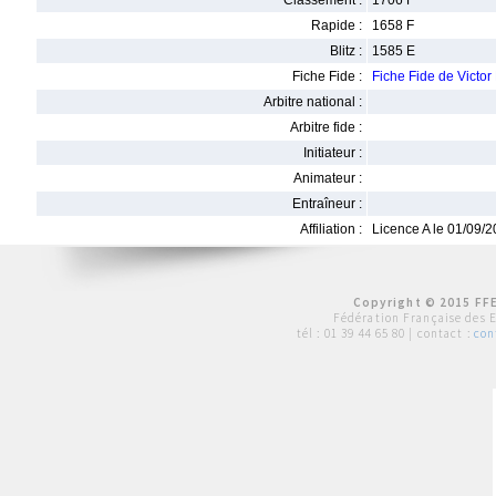
Classement :
1706 F
Rapide :
1658 F
Blitz :
1585 E
Fiche Fide :
Fiche Fide de Victo
Arbitre national :
Arbitre fide :
Initiateur :
Animateur :
Entraîneur :
Affiliation :
Licence A le 01/09/
Copyright © 2015 FFE
Fédération Française des 
tél :
01 39 44 65 80
| contact :
con