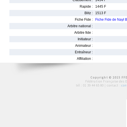
Classement :
1434 F
Rapide :
1445 F
Blitz :
1513 F
Fiche Fide :
Fiche Fide de Nayl
Arbitre national :
Arbitre fide :
Initiateur :
Animateur :
Entraîneur :
Affiliation :
Copyright © 2015 FFE
Fédération Française des 
tél :
01 39 44 65 80
| contact :
con