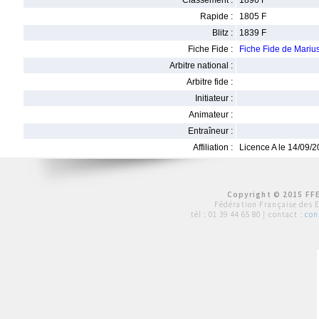
Classement :
1896 F
Rapide :
1805 F
Blitz :
1839 F
Fiche Fide :
Fiche Fide de Mari
Arbitre national :
Arbitre fide :
Initiateur :
Animateur :
Entraîneur :
Affiliation :
Licence A le 14/09/
Copyright © 2015 FFE
Fédération Française des 
tél :
01 39 44 65 80
| contact :
con