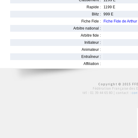
Classement :
1299 E
Rapide :
1199 E
Blitz :
999 E
Fiche Fide :
Fiche Fide de Arth
Arbitre national :
Arbitre fide :
Initiateur :
Animateur :
Entraîneur :
Affiliation :
Copyright © 2015 FFE
Fédération Française des 
tél :
01 39 44 65 80
| contact :
con