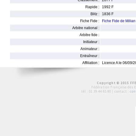
Classement :
2077 F
Rapide :
1992 F
Blitz :
1836 F
Fiche Fide :
Fiche Fide de Milia
Arbitre national :
Arbitre fide :
Initiateur :
Animateur :
Entraîneur :
Affiliation :
Licence A le 06/09/
Copyright © 2015 FFE
Fédération Française des 
tél :
01 39 44 65 80
| contact :
con