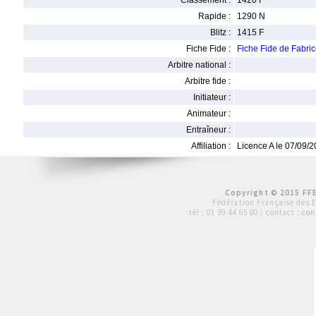
Classement :
1420 F
Rapide :
1290 N
Blitz :
1415 F
Fiche Fide :
Fiche Fide de Fabri
Arbitre national :
Arbitre fide :
Initiateur :
Animateur :
Entraîneur :
Affiliation :
Licence A le 07/09/
Copyright © 2015 FFE
Fédération Française des 
tél :
01 39 44 65 80
| contact :
con