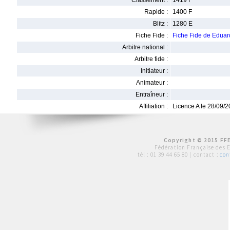
Classement :
1419 F
Rapide :
1400 F
Blitz :
1280 E
Fiche Fide :
Fiche Fide de Edua
Arbitre national :
Arbitre fide :
Initiateur :
Animateur :
Entraîneur :
Affiliation :
Licence A le 28/09/
Copyright © 2015 FFE
Fédération Française des 
tél :
01 39 44 65 80
| contact :
con