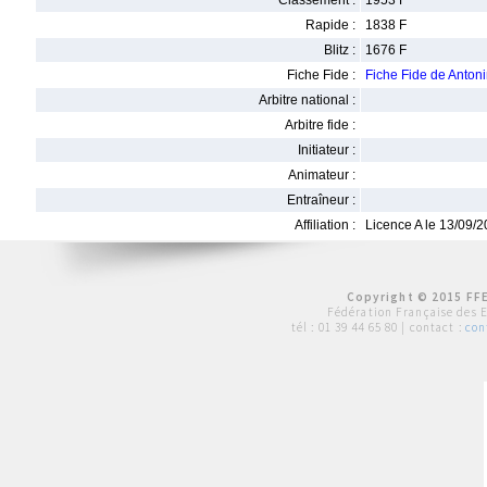
Classement :
1953 F
Rapide :
1838 F
Blitz :
1676 F
Fiche Fide :
Fiche Fide de Anto
Arbitre national :
Arbitre fide :
Initiateur :
Animateur :
Entraîneur :
Affiliation :
Licence A le 13/09/
Copyright © 2015 FFE
Fédération Française des 
tél :
01 39 44 65 80
| contact :
con