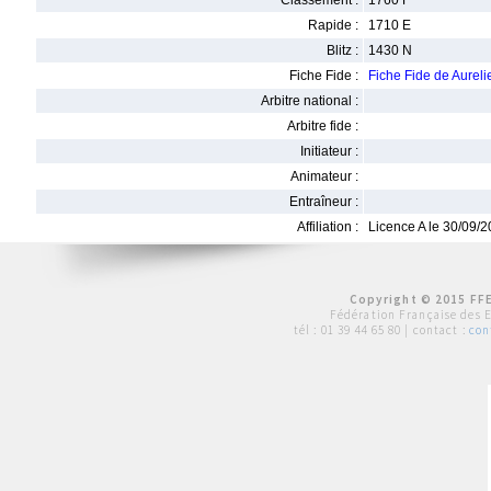
Classement :
1760 F
Rapide :
1710 E
Blitz :
1430 N
Fiche Fide :
Fiche Fide de Aure
Arbitre national :
Arbitre fide :
Initiateur :
Animateur :
Entraîneur :
Affiliation :
Licence A le 30/09/
Copyright © 2015 FFE
Fédération Française des 
tél :
01 39 44 65 80
| contact :
con