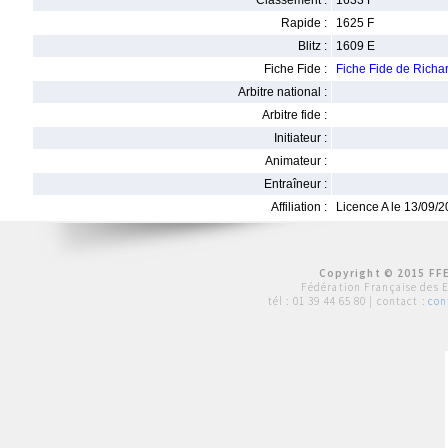
Classement :
1633 F
Rapide :
1625 F
Blitz :
1609 E
Fiche Fide :
Fiche Fide de Rich
Arbitre national :
Arbitre fide :
Initiateur :
Animateur :
Entraîneur :
Affiliation :
Licence A le 13/09/
Copyright © 2015 FFE
Fédération Française des 
tél :
01 39 44 65 80
| contact :
con