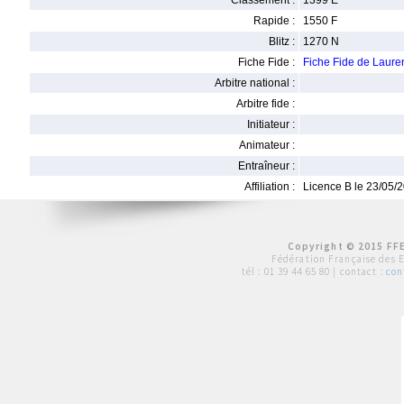
Classement :
1399 E
Rapide :
1550 F
Blitz :
1270 N
Fiche Fide :
Fiche Fide de Laur
Arbitre national :
Arbitre fide :
Initiateur :
Animateur :
Entraîneur :
Affiliation :
Licence B le 23/05/
Copyright © 2015 FFE
Fédération Française des 
tél :
01 39 44 65 80
| contact :
con