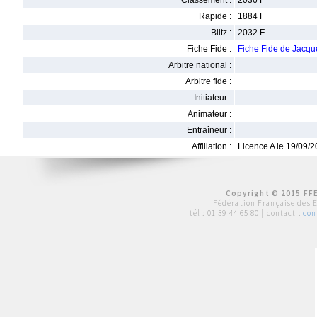
Classement :
2036 F
Rapide :
1884 F
Blitz :
2032 F
Fiche Fide :
Fiche Fide de Jac
Arbitre national :
Arbitre fide :
Initiateur :
Animateur :
Entraîneur :
Affiliation :
Licence A le 19/09/
Copyright © 2015 FFE
Fédération Française des 
tél :
01 39 44 65 80
| contact :
con