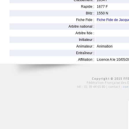
Classement :
1654 F
Rapide :
1677 F
Blitz :
1550 N
Fiche Fide :
Fiche Fide de Jacq
Arbitre national :
Arbitre fide :
Initiateur :
Animateur :
Animation
Entraîneur :
Affiliation :
Licence A le 10/05/
Copyright © 2015 FFE
Fédération Française des 
tél :
01 39 44 65 80
| contact :
con