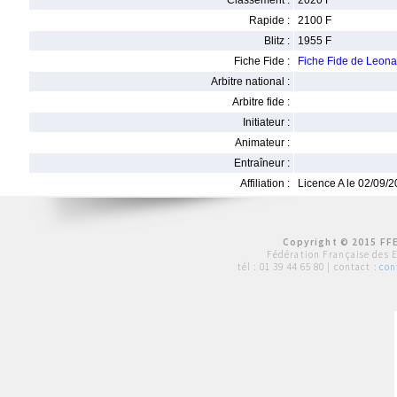
Classement :
2020 F
Rapide :
2100 F
Blitz :
1955 F
Fiche Fide :
Fiche Fide de Leon
Arbitre national :
Arbitre fide :
Initiateur :
Animateur :
Entraîneur :
Affiliation :
Licence A le 02/09/
Copyright © 2015 FFE
Fédération Française des 
tél :
01 39 44 65 80
| contact :
con