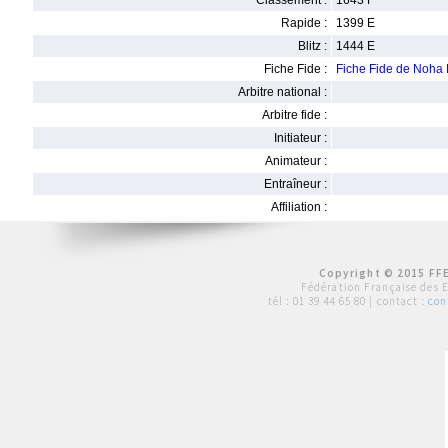
Classement :
1643 F
Rapide :
1399 E
Blitz :
1444 E
Fiche Fide :
Fiche Fide de Noh
Arbitre national :
Arbitre fide :
Initiateur :
Animateur :
Entraîneur :
Affiliation :
Copyright © 2015 FFE
Fédération Française des 
tél :
01 39 44 65 80
| contact :
con