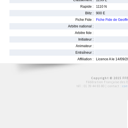
Classement :
1299 E
Rapide :
1110 N
Blitz :
900 E
Fiche Fide :
Fiche Fide de Geof
Arbitre national :
Arbitre fide :
Initiateur :
Animateur :
Entraîneur :
Affiliation :
Licence A le 14/09/
Copyright © 2015 FFE
Fédération Française des 
tél :
01 39 44 65 80
| contact :
con