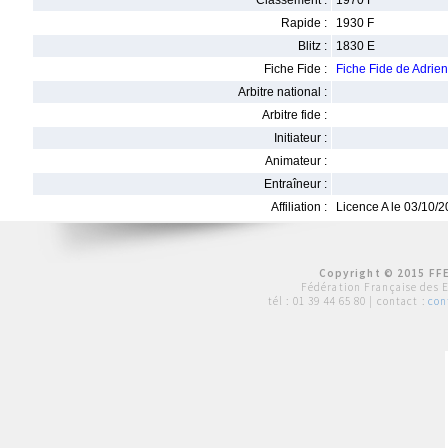
Classement :
1970 F
Rapide :
1930 F
Blitz :
1830 E
Fiche Fide :
Fiche Fide de Adri
Arbitre national :
Arbitre fide :
Initiateur :
Animateur :
Entraîneur :
Affiliation :
Licence A le 03/10/
Copyright © 2015 FFE
Fédération Française des 
tél :
01 39 44 65 80
| contact :
con