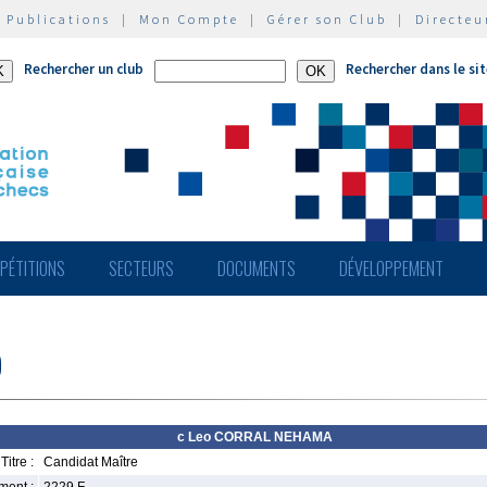
|
Publications
|
Mon Compte
|
Gérer son Club
|
Directeu
Rechercher un club
Rechercher dans le si
PÉTITIONS
SECTEURS
DOCUMENTS
DÉVELOPPEMENT
o
c Leo CORRAL NEHAMA
Titre :
Candidat Maître