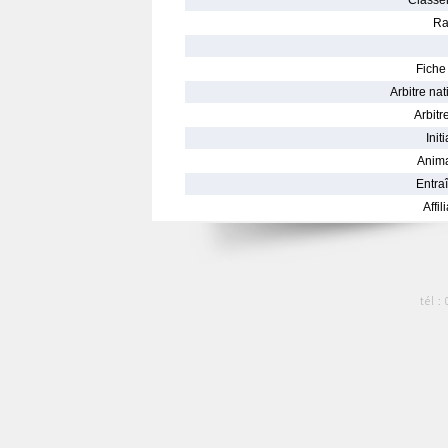
Classe
Ra
Fiche 
Arbitre nat
Arbitre
Init
Anima
Entraî
Affil
tél :