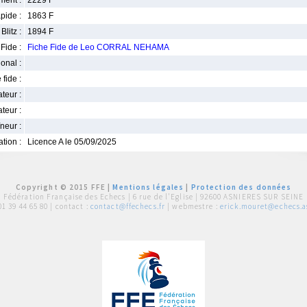
ment :
2229 F
pide :
1863 F
Blitz :
1894 F
Fide :
Fiche Fide de Leo CORRAL NEHAMA
ional :
 fide :
iateur :
teur :
neur :
iation :
Licence A le 05/09/2025
Copyright © 2015 FFE |
Mentions légales
|
Protection des données
Fédération Française des Echecs |
6 rue de l'Eglise | 92600 ASNIERES SUR SEINE
01 39 44 65 80
| contact :
contact@ffechecs.fr
| webmestre :
erick.mouret@echecs.as