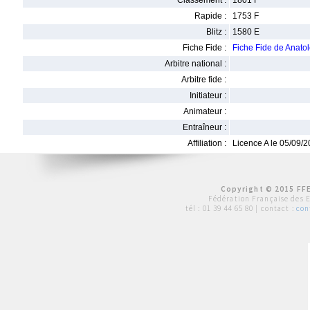
Classement :
1801 F
Rapide :
1753 F
Blitz :
1580 E
Fiche Fide :
Fiche Fide de Anat
Arbitre national :
Arbitre fide :
Initiateur :
Animateur :
Entraîneur :
Affiliation :
Licence A le 05/09/
Copyright © 2015 FFE
Fédération Française des 
tél :
01 39 44 65 80
| contact :
con