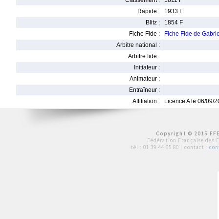
Classement :
1811 F
Rapide :
1933 F
Blitz :
1854 F
Fiche Fide :
Fiche Fide de Gab
Arbitre national :
Arbitre fide :
Initiateur :
Animateur :
Entraîneur :
Affiliation :
Licence A le 06/09/
Copyright © 2015 FFE
Fédération Française des 
tél :
01 39 44 65 80
| contact :
con