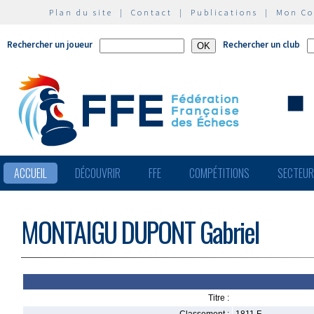
Plan du site
|
Contact
|
Publications
|
Mon C
Rechercher un joueur
Rechercher un club
ACCUEIL
DÉCOUVRIR
FFE
COMPÉTITIONS
SECTEU
MONTAIGU DUPONT Gabriel
Titre :