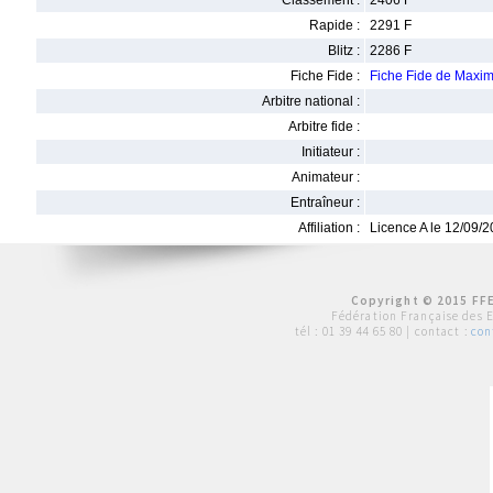
Classement :
2406 F
Rapide :
2291 F
Blitz :
2286 F
Fiche Fide :
Fiche Fide de Ma
Arbitre national :
Arbitre fide :
Initiateur :
Animateur :
Entraîneur :
Affiliation :
Licence A le 12/09/
Copyright © 2015 FFE
Fédération Française des 
tél :
01 39 44 65 80
| contact :
con