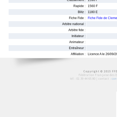
Classement :
1596 F
Rapide :
1560 F
Blitz :
1180 E
Fiche Fide :
Fiche Fide de Cle
Arbitre national :
Arbitre fide :
Initiateur :
Animateur :
Entraîneur :
Affiliation :
Licence A le 26/09/
Copyright © 2015 FFE
Fédération Française des 
tél :
01 39 44 65 80
| contact :
con