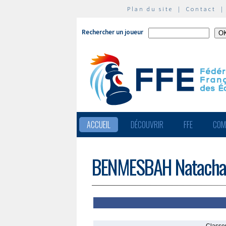
Plan du site
|
Contact
Rechercher un joueur
ACCUEIL
DÉCOUVRIR
FFE
COM
BENMESBAH Natacha