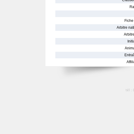
Classe
Ra
Fiche 
Arbitre nat
Arbitre
Init
Anima
Entraî
Affil
tél :