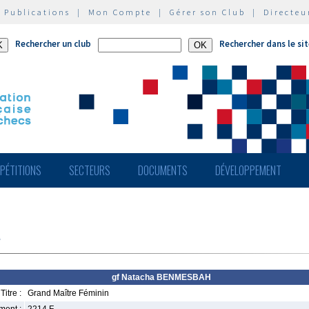
|
Publications
|
Mon Compte
|
Gérer son Club
|
Directeu
Rechercher un club
Rechercher dans le si
PÉTITIONS
SECTEURS
DOCUMENTS
DÉVELOPPEMENT
gf Natacha BENMESBAH
Titre :
Grand Maître Féminin