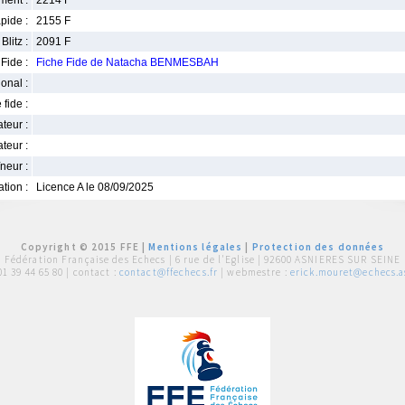
ment :
2214 F
pide :
2155 F
Blitz :
2091 F
Fide :
Fiche Fide de Natacha BENMESBAH
ional :
 fide :
iateur :
teur :
neur :
iation :
Licence A le 08/09/2025
Copyright © 2015 FFE |
Mentions légales
|
Protection des données
Fédération Française des Echecs |
6 rue de l'Eglise | 92600 ASNIERES SUR SEINE
01 39 44 65 80
| contact :
contact@ffechecs.fr
| webmestre :
erick.mouret@echecs.as