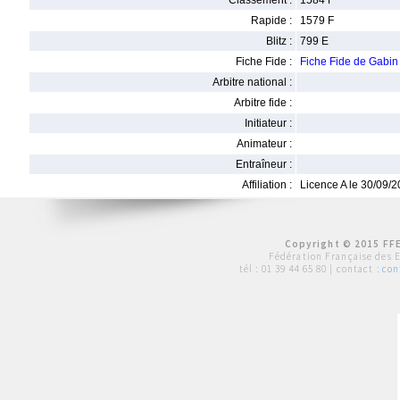
Classement :
1584 F
Rapide :
1579 F
Blitz :
799 E
Fiche Fide :
Fiche Fide de Gab
Arbitre national :
Arbitre fide :
Initiateur :
Animateur :
Entraîneur :
Affiliation :
Licence A le 30/09/
Copyright © 2015 FFE
Fédération Française des 
tél :
01 39 44 65 80
| contact :
con