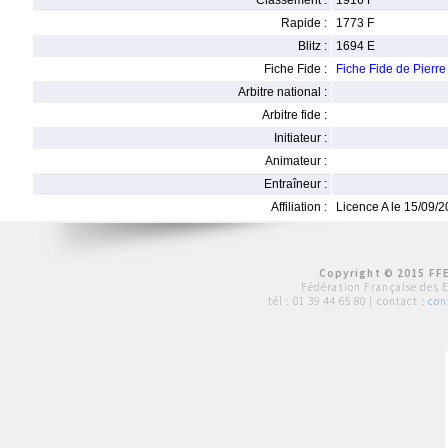
Classement :
1916 F
Rapide :
1773 F
Blitz :
1694 E
Fiche Fide :
Fiche Fide de Pier
Arbitre national :
Arbitre fide :
Initiateur :
Animateur :
Entraîneur :
Affiliation :
Licence A le 15/09/
Copyright © 2015 FFE
Fédération Française des 
tél :
01 39 44 65 80
| contact :
con