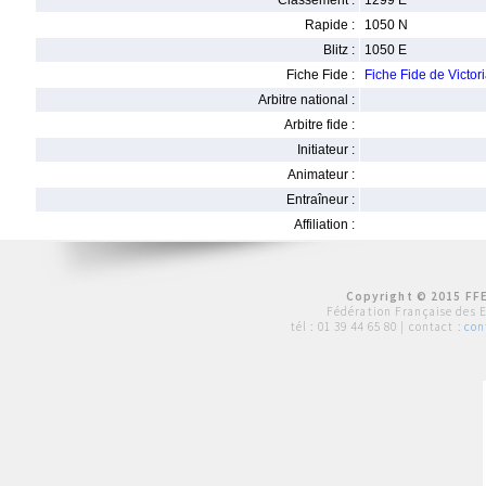
Classement :
1299 E
Rapide :
1050 N
Blitz :
1050 E
Fiche Fide :
Fiche Fide de Vict
Arbitre national :
Arbitre fide :
Initiateur :
Animateur :
Entraîneur :
Affiliation :
Copyright © 2015 FFE
Fédération Française des 
tél :
01 39 44 65 80
| contact :
con