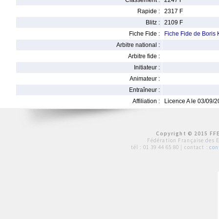
Classement :
2247 F
Rapide :
2317 F
Blitz :
2109 F
Fiche Fide :
Fiche Fide de Bor
Arbitre national :
Arbitre fide :
Initiateur :
Animateur :
Entraîneur :
Affiliation :
Licence A le 03/09/
Copyright © 2015 FFE
Fédération Française des 
tél :
01 39 44 65 80
| contact :
con